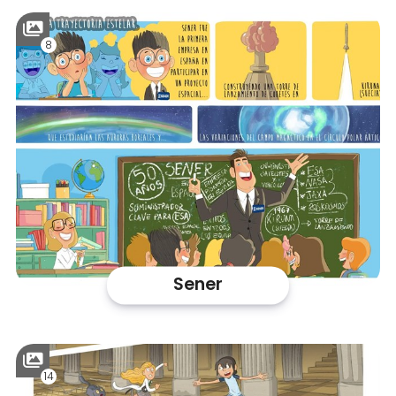
8
Sener
14