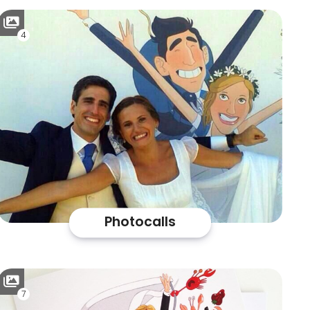
4
Photocalls
7