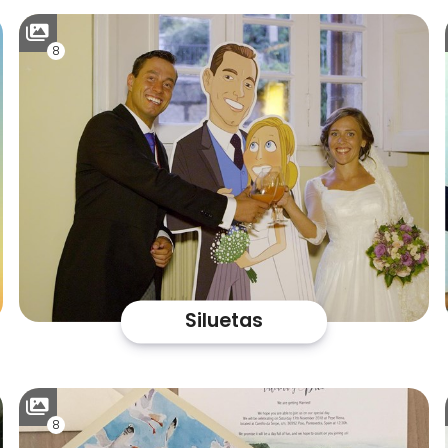
8
Siluetas
8