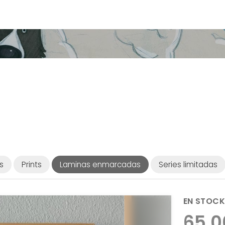
s
Prints
Laminas enmarcadas
Series limitadas
EN STOCK
65,0