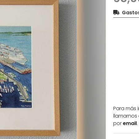
Gastos
Para más 
llamarnos 
por
email
.