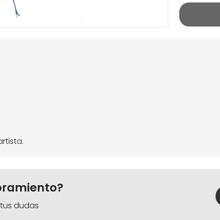
rtista.
oramiento?
 tus dudas